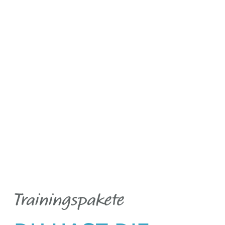
KENNENLERN
PAKET
FLEXIBLES
TRAINING
Trainingspakete