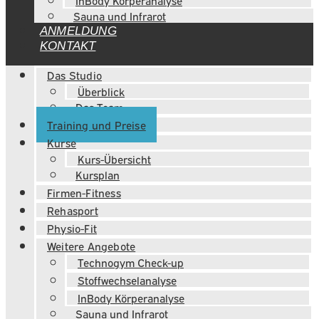
InBody Körperanalyse
Sauna und Infrarot
ANMELDUNG
KONTAKT
Das Studio
Überblick
Das Team
Training und Preise
Kurse
Kurs-Übersicht
Kursplan
Firmen-Fitness
Rehasport
Physio-Fit
Weitere Angebote
Technogym Check-up
Stoffwechselanalyse
InBody Körperanalyse
Sauna und Infrarot