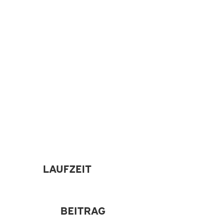
PLATIN-PAKET
DAS GROSSE TRAININGSPAKET MIT
VIELEN LEISTUNGEN -Die Beiträge
verstehen sich jeweils pro Monat-
LAUFZEIT
BEITRAG