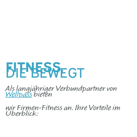
FITNESS,
DIE BEWEGT
Als langjähriger Verbundpartner von
Wellpass
bieten
wir Firmen-Fitness an. Ihre Vorteile im
Überblick: