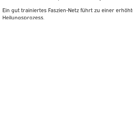
Ein gut trainiertes Faszien-Netz führt zu einer erhö
Heilungsprozess.
Zur Kursübersicht
Zum Kursplan
Zurück
Vorheriger Kurs
Fit in 45 Minuten
Nächster Kurs
Faszien-Yoga
Nächster