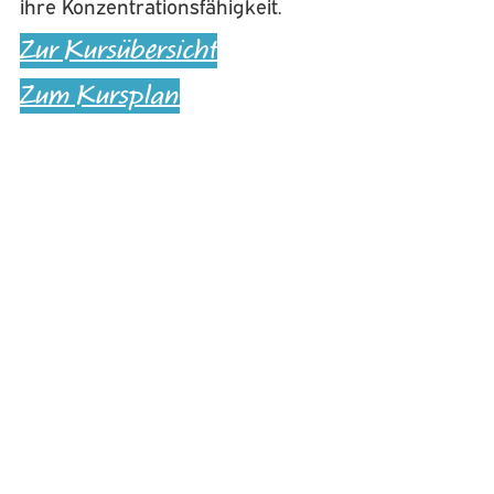
ihre Konzentrationsfähigkeit.
Zur Kursübersicht
Zum Kursplan
Zurück
Vorheriger Kurs
Power-Yoga
Nächster Kurs
Training 50+
Nächster
Borgwardstraße 12, 28279 Bremen
0421 - 898963
info@avant-fitness.de