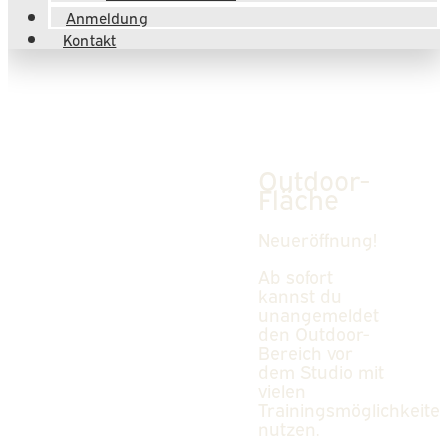
Anmeldung
Kontakt
Outdoor-
Fläche
Neueröffnung!
Ab sofort
kannst du
unangemeldet
den Outdoor-
Bereich vor
dem Studio mit
vielen
Trainingsmöglichkeite
nutzen.