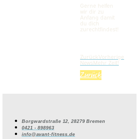
Gerne helfen
wir dir zu
Anfang damit
du dich
zurechtfindest!
Zurück
Vorherige
News
Mehr Zeit!
Zurück
Borgwardstraße 12, 28279 Bremen
0421 - 898963
info@avant-fitness.de