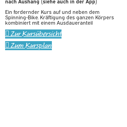
nach Aushang (siehe auch in der App)
Ein fordernder Kurs auf und neben dem
Spinning-Bike. Kräftigung des ganzen Körpers
kombiniert mit einem Ausdaueranteil
Zur Kursübersicht
Zum Kursplan
Zurück
Vorheriger Kurs
Stretching
Nächster Kurs
Spinning®
Nächster
Borgwardstraße 12, 28279 Bremen
0421 - 898963