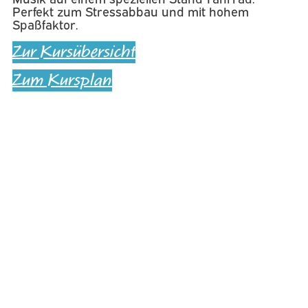
Perfekt zum Stressabbau und mit hohem
Spaßfaktor.
Zur Kursübersicht
Zum Kursplan
Zurück
Vorheriger Kurs
SpinFit-Workout 1 x
monatlich
Nächster Kurs
Step-Aerobic
Nächster
Borgwardstraße 12, 28279 Bremen
0421 - 898963
info@avant-fitness.de